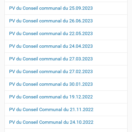
PV du Conseil communal du 25.09.2023
PV du Conseil communal du 26.06.2023
PV du Conseil communal du 22.05.2023
PV du Conseil communal du 24.04.2023
PV du Conseil communal du 27.03.2023
PV du Conseil communal du 27.02.2023
PV du Conseil communal du 30.01.2023
PV du Conseil communal du 19.12.2022
PV du Conseil Communal du 21.11.2022
PV du Conseil Communal du 24.10.2022