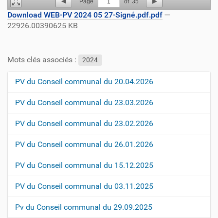
Page
1
of
35
Download WEB-PV 2024 05 27-Signé.pdf.pdf
—
22926.00390625 KB
Mots clés associés :
2024
PV du Conseil communal du 20.04.2026
N
a
PV du Conseil communal du 23.03.2026
v
PV du Conseil communal du 23.02.2026
i
g
PV du Conseil communal du 26.01.2026
a
t
PV du Conseil communal du 15.12.2025
i
PV du Conseil communal du 03.11.2025
o
n
Pv du Conseil communal du 29.09.2025