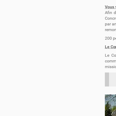
Vous 
Afin 
Concrè
par an
remont
200 p
Le Cœ
Le Cœ
commu
missio