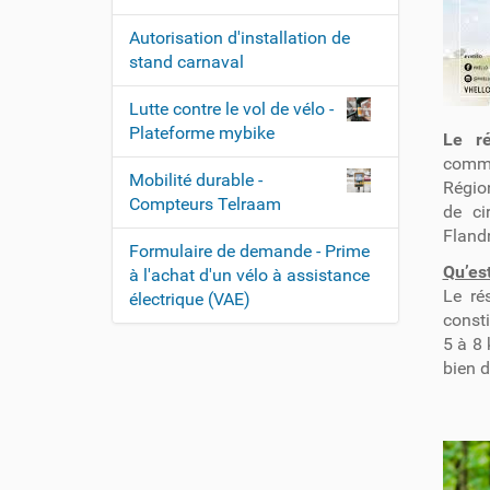
Autorisation d'installation de
stand carnaval
Lutte contre le vol de vélo -
Plateforme mybike
Le r
commu
Mobilité durable -
Régio
Compteurs Telraam
de ci
Flandr
Formulaire de demande - Prime
Qu’es
à l'achat d'un vélo à assistance
Le ré
électrique (VAE)
const
5 à 8 
bien 