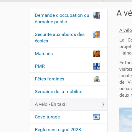
o
u
A vé
Demande d'occupation du
s
N
domaine public
ê
a
t
A vélo
v
Sécurité aux abords des
e
La Co
i
écoles
s
proje
i
g
Haina
Marchés
c
a
i
Enfour
t
PMR
visit
i
:
locale
Fêtes foraines
o
de Vi
occasi
n
Semaine de la mobilité
deux r
A vélo - En taxi !
Covoiturage
Règlement signé 2023