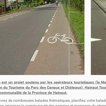
o est un projet soutenu par les opérateurs touristiques (la 
n du Tourisme du Parc des Canaux et Châteaux), Hainaut Tour
communalité de la Province de Hainaut.
rez de nombreuses balades thématiques, planifiez votre balade, 
oire, rejoignez la communauté des parrains et marraines du réseau