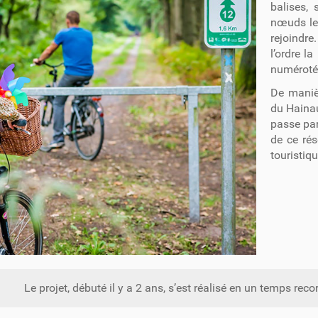
balises,
nœuds les
rejoindre
l’ordre la
numéroté
De maniè
du Hainau
passe par 
de ce rés
touristiqu
Le projet, débuté il y a 2 ans, s’est réalisé en un temps recor