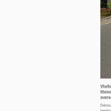
Vhell
Maiso
supra
Découv
territ