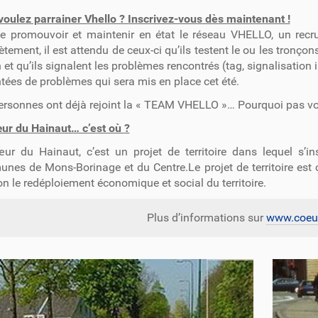
voulez parrainer Vhello ? Inscrivez-vous dès maintenant !
de promouvoir et maintenir en état le réseau VHELLO, un recr
tement, il est attendu de ceux-ci qu’ils testent le ou les tronço
 et qu’ils signalent les problèmes rencontrés (tag, signalisation 
ées de problèmes qui sera mis en place cet été.
ersonnes ont déjà rejoint la « TEAM VHELLO »… Pourquoi pas v
ur du Hainaut… c’est où ?
ur du Hainaut, c’est un projet de territoire dans lequel s’
nes de Mons-Borinage et du Centre.Le projet de territoire est
n le redéploiement économique et social du territoire.
Plus d’informations sur
www.coeur