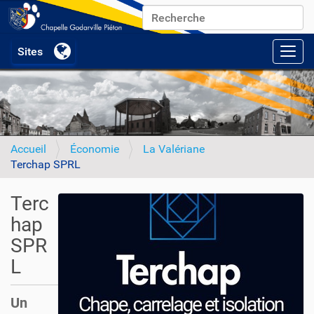
Chercher par
Recherche avancée…
Activ
Accueil
Économie
La Valériane
Terchap SPRL
Terc
hap
SPR
L
Un