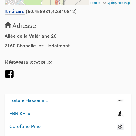
Leaflet
| ©
OpenStreetMap
Itinéraire
(50.458981,4.2810812)
Adresse
Allée de la Valériane 26
7160
Chapelle-lez-Herlaimont
Réseaux sociaux
Toiture Hassaini.L
N
a
FBR &Fils
v
Garofano Pino
i
g