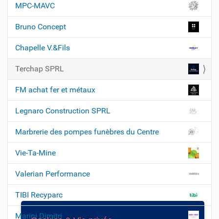
MPC-MAVC
a
t
Bruno Concept
i
Chapelle V.&Fils
o
n
Terchap SPRL
FM achat fer et métaux
Legnaro Construction SPRL
Marbrerie des pompes funèbres du Centre
Vie-Ta-Mine
Valerian Performance
TIBI Recyparc
Marini Dimitri