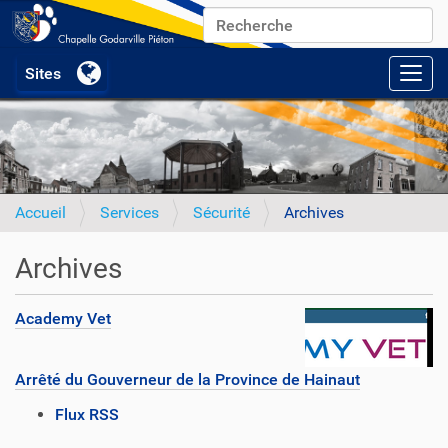
Chercher par
Recherche avancée…
Activ
Accueil
Services
Sécurité
Archives
Archives
Academy Vet
Arrêté du Gouverneur de la Province de Hainaut
A
Flux RSS
c