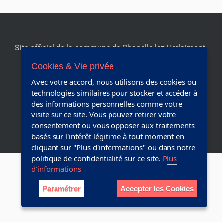
t
i
o
n
Site officiel de la commune de Chapelle-lez-Herlaimont.
s
Editeur responsable:
Collège communal
s
Cookies & Vie privée
u
r
Avec votre accord, nous utilisons des cookies ou
Réalisé avec Plone & Python
l
technologies similaires pour stocker et accéder à
e
des informations personnelles comme votre
Plan du site
Accessibilité
d
visite sur ce site. Vous pouvez retirer votre
o
consentement ou vous opposer aux traitements
Webmaster
c
basés sur l'intérêt légitime à tout moment en
u
cliquant sur "Plus d'informations" ou dans notre
m
politique de confidentialité sur ce site.
Plus
e
d'informations
n
Paramétrer
Accepter les Cookies
t