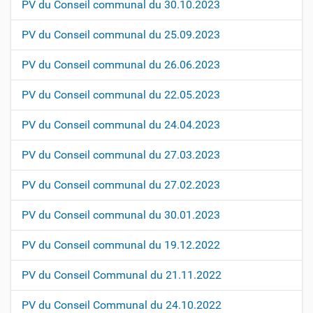
PV du Conseil communal du 30.10.2023
PV du Conseil communal du 25.09.2023
PV du Conseil communal du 26.06.2023
PV du Conseil communal du 22.05.2023
PV du Conseil communal du 24.04.2023
PV du Conseil communal du 27.03.2023
PV du Conseil communal du 27.02.2023
PV du Conseil communal du 30.01.2023
PV du Conseil communal du 19.12.2022
PV du Conseil Communal du 21.11.2022
PV du Conseil Communal du 24.10.2022