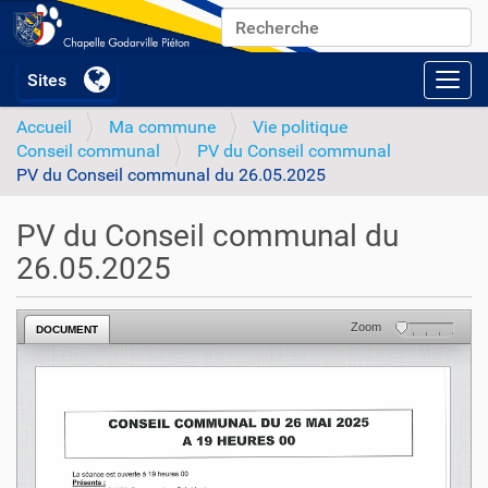
Chercher par
Recherche avancée…
Activ
Accueil
Ma commune
Vie politique
Conseil communal
PV du Conseil communal
PV du Conseil communal du 26.05.2025
PV du Conseil communal du
26.05.2025
Zoom
DOCUMENT