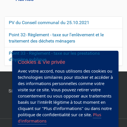
c
t
i
PV du Conseil communal du 25.10.2021
N
o
n
a
Point 32- Règlement - taxe sur l'enlèvement et le
s
v
traitement des déchets ménagers
s
i
u
Point 33 - Règlement - taxe sur les prestations
r
g
d'hygiène publique
l
Cookies & Vie privée
a
e
Avec votre accord, nous utilisons des cookies ou
t
d
technologies similaires pour stocker et accéder à
i
o
des informations personnelles comme votre
c
o
visite sur ce site. Vous pouvez retirer votre
Site officiel de la commune de Chapelle-lez-Herlaimont.
u
n
consentement ou vous opposer aux traitements
Editeur responsable:
Collège communal
m
basés sur l'intérêt légitime à tout moment en
e
cliquant sur "Plus d'informations" ou dans notre
n
Réalisé avec Plone & Python
politique de confidentialité sur ce site.
Plus
t
d'informations
Plan du site
Accessibilité