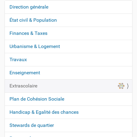
Direction générale
N
a
État civil & Population
v
Finances & Taxes
i
g
Urbanisme & Logement
a
t
Travaux
i
Enseignement
o
n
Extrascolaire
Plan de Cohésion Sociale
Handicap & Egalité des chances
Stewards de quartier