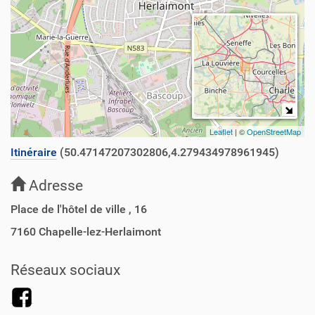
Leaflet
| ©
OpenStreetMap
Itinéraire
(50.47147207302806,4.279434978961945)
Adresse
Place de l'hôtel de ville , 16
7160
Chapelle-lez-Herlaimont
Réseaux sociaux