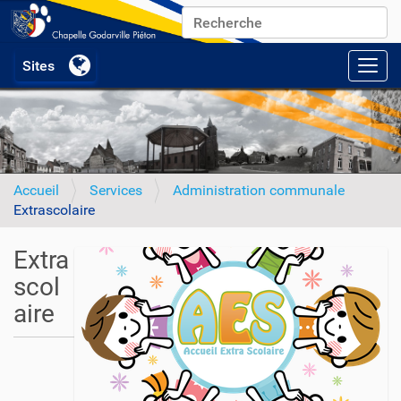
Chercher par
Recherche avancée…
Activ
Accueil
Services
Administration communale
Extrascolaire
Extra
scol
aire