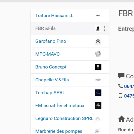
o
u
FBR 
Toiture Hassaini.L
s
N
ê
a
Entre
FBR &Fils
t
v
e
Garofano Pino
i
s
i
g
MPC-MAVC
c
a
i
t
Bruno Concept
i
:
Co
Chapelle V.&Fils
o
064/
n
Terchap SPRL
0475
FM achat fer et métaux
Legnaro Construction SPRL
Ad
Rue du
Marbrerie des pompes