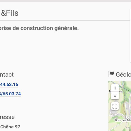
&Fils
prise de construction générale.
ntact
Géolo
44.63.16
+
/65.03.74
-
resse
 Chêne 97