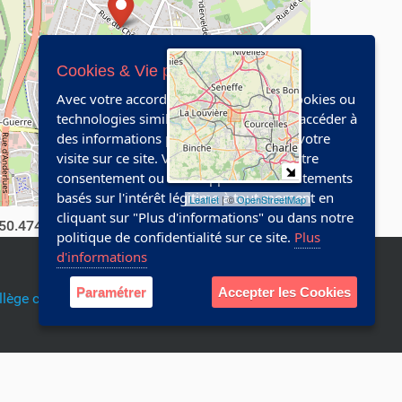
Cookies & Vie privée
Avec votre accord, nous utilisons des cookies ou
technologies similaires pour stocker et accéder à
des informations personnelles comme votre
visite sur ce site. Vous pouvez retirer votre
consentement ou vous opposer aux traitements
basés sur l'intérêt légitime à tout moment en
Leaflet
| ©
OpenStreetMap
cliquant sur "Plus d'informations" ou dans notre
50.474103,4.2794261)
politique de confidentialité sur ce site.
Plus
d'informations
Paramétrer
Accepter les Cookies
llège communal