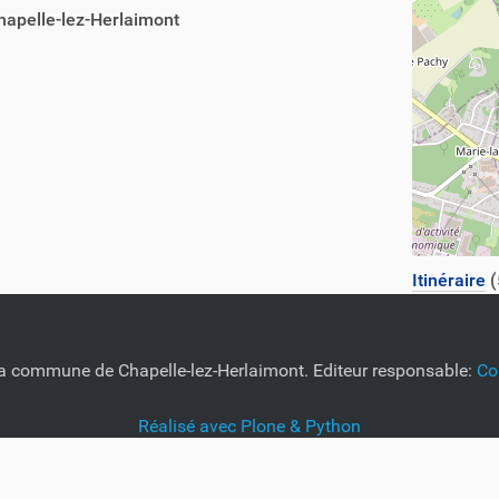
hapelle-lez-Herlaimont
Itinéraire
(
e la commune de Chapelle-lez-Herlaimont. Editeur responsable:
Co
Réalisé avec Plone & Python
Plan du site
Accessibilité
Webmaster