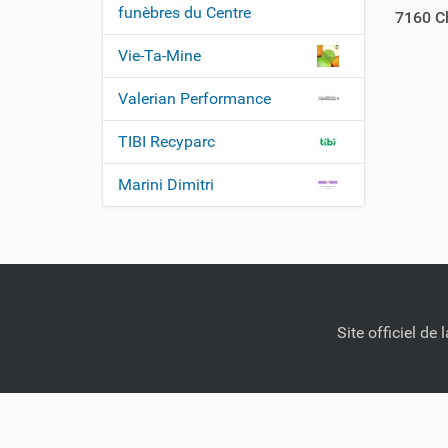
funèbres du Centre
7160
C
Vie-Ta-Mine
Valerian Performance
TIBI Recyparc
Marini Dimitri
Site officiel d