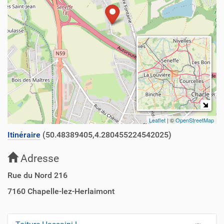
Leaflet
| ©
OpenStreetMap
Itinéraire
(50.48389405,4.280455224542025)
Adresse
Rue du Nord 216
7160
Chapelle-lez-Herlaimont