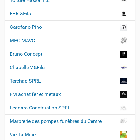
Toiture Hassaini.L
N
a
FBR &Fils
v
Garofano Pino
i
g
MPC-MAVC
a
t
Bruno Concept
i
Chapelle V.&Fils
o
n
Terchap SPRL
FM achat fer et métaux
Legnaro Construction SPRL
Marbrerie des pompes funèbres du Centre
Vie-Ta-Mine