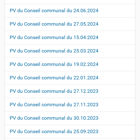
PV du Conseil communal du 24.06.2024
PV du Conseil communal du 27.05.2024
PV du Conseil communal du 15.04.2024
PV du Conseil communal du 25.03.2024
PV du Conseil communal du 19.02.2024
PV du Conseil communal du 22.01.2024
PV du Conseil communal du 27.12.2023
PV du Conseil communal du 27.11.2023
PV du Conseil communal du 30.10.2023
PV du Conseil communal du 25.09.2023