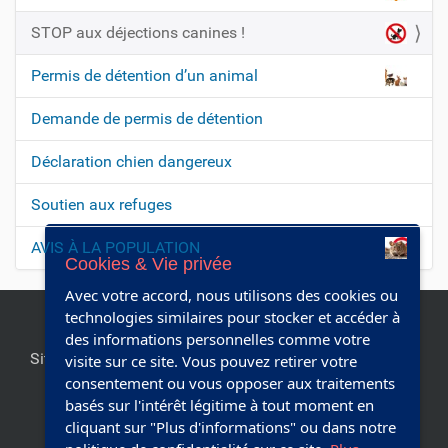
i
STOP aux déjections canines !
o
n
Permis de détention d’un animal
Demande de permis de détention
Déclaration chien dangereux
Soutien aux refuges
AVIS À LA POPULATION
Cookies & Vie privée
Avec votre accord, nous utilisons des cookies ou
technologies similaires pour stocker et accéder à
des informations personnelles comme votre
Site officiel de la commune de Chapelle-lez-Herlaimont.
visite sur ce site. Vous pouvez retirer votre
Editeur responsable:
Collège communal
consentement ou vous opposer aux traitements
basés sur l'intérêt légitime à tout moment en
cliquant sur "Plus d'informations" ou dans notre
Réalisé avec Plone & Python