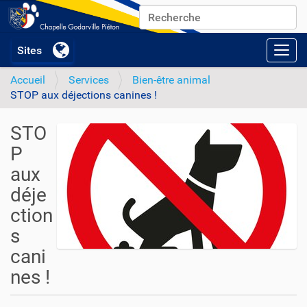
Chercher par
Recherche avancée…
Activ
Accueil
Services
Bien-être animal
STOP aux déjections canines !
STO
P
aux
déje
ction
s
cani
nes !