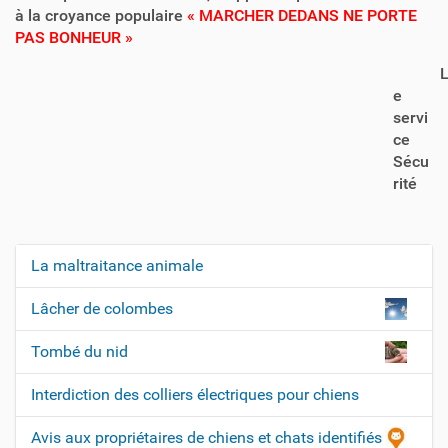
à la croyance populaire
« MARCHER DEDANS NE PORTE
PAS BONHEUR »
e
servi
ce
Sécu
rité
La maltraitance animale
N
a
Lâcher de colombes
v
Tombé du nid
i
g
Interdiction des colliers électriques pour chiens
a
t
Avis aux propriétaires de chiens et chats identifiés