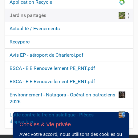
n
Application Recycle
Jardins partagés
Actualité / Evénements
Recyparc
Avis EP - aéroport de Charleroi.pdf
BSCA - EIE Renouvellement PE_RNT.pdf
BSCA - EIE Renouvellement PE_RNT.pdf
Environnement - Natagora - Opération batraciens
2026
Lutte contre le frelon asiatique - Pièges
disponibles
Cookies & Vie privée
Avec votre accord, nous utilisons des cookies ou