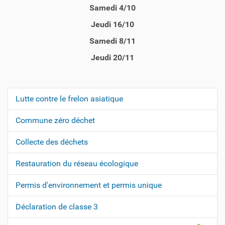
Samedi 4/10
Jeudi 16/10
Samedi 8/11
Jeudi 20/11
Lutte contre le frelon asiatique
N
a
Commune zéro déchet
v
Collecte des déchets
i
g
Restauration du réseau écologique
a
t
Permis d'environnement et permis unique
i
Déclaration de classe 3
o