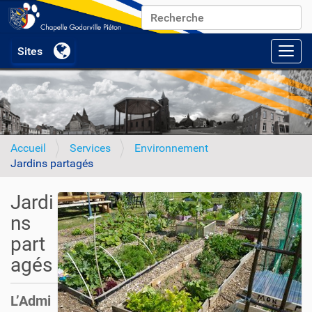
Chercher par
Recherche avancée…
Activ
Accueil
Services
Environnement
Jardins partagés
Jardi
ns
part
agés
L’Admi