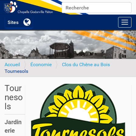
Chercher par
Recherche avancée…
Activ
Accueil
Économie
Clos du Chêne au Bois
Tournesols
Tour
neso
ls
Jardin
erie