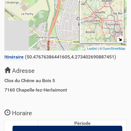
Leaflet
| ©
OpenStreetMap
Itinéraire
(50.47676386441605,4.273402690887451)
Adresse
Clos du Chêne au Bois 5
7160
Chapelle-lez-Herlaimont
Horaire
Période