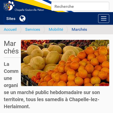
Chercher par
Recherche avancée…
Activ
Accueil
Services
Mobilité
Marchés
Mar
chés
La
Comm
une
organi
se un marché public hebdomadaire sur son
territoire, tous les samedis à Chapelle-lez-
Herlaimont.