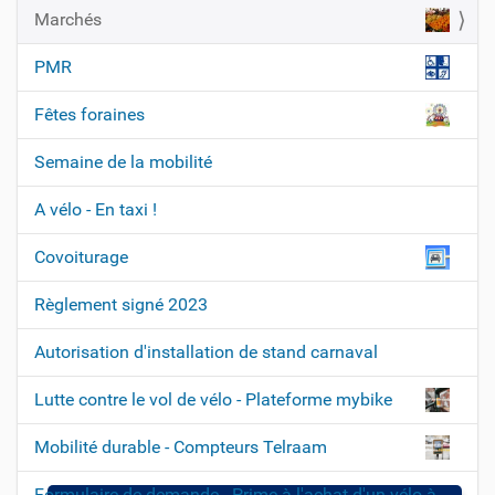
Marchés
i
g
PMR
a
t
Fêtes foraines
i
Semaine de la mobilité
o
n
A vélo - En taxi !
Covoiturage
Règlement signé 2023
Autorisation d'installation de stand carnaval
Lutte contre le vol de vélo - Plateforme mybike
Mobilité durable - Compteurs Telraam
Formulaire de demande - Prime à l'achat d'un vélo à