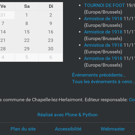
TOURNOI DE FOOT
19/
Ve
Sa
Di
(Europe/Brussels)
31
1
2
Armistice de 1918
11/1
7
8
9
(Europe/Brussels)
14
15
16
Armistice de 1918
11/1
(Europe/Brussels)
21
22
23
Armistice de 1918
11/1
28
29
30
(Europe/Brussels)
4
5
6
Armistice de 1918
11/1
(Europe/Brussels)
Événements précédents…
Tous les événements à venir…
e la commune de Chapelle-lez-Herlaimont. Editeur responsable:
Co
Réalisé avec Plone & Python
Plan du site
Accessibilité
Webmaster