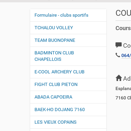
o
u
COU
Formulaire - clubs sportifs
s
N
ê
a
Cours
TCHALOU VOLLEY
t
v
e
TEAM BUONOPANE
i
s
Co
i
g
BADMINTON CLUB
c
064/
a
CHAPELLOIS
i
t
E-COOL ARCHERY CLUB
i
:
Ad
o
FIGHT CLUB PIETON
Esplana
n
ABADA CAPOEIRA
7160
C
BAEK-HO DOJANG 7160
LES VIEUX COPAINS