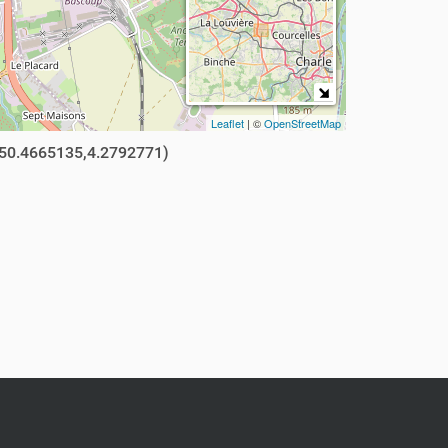
Leaflet
| ©
OpenStreetMap
50.4665135,4.2792771)