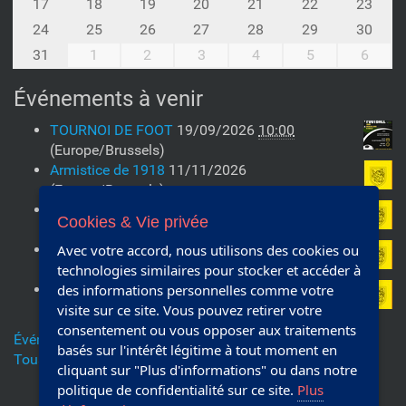
h
17
18
19
20
21
22
23
-
24
25
26
27
28
29
30
8
31
1
2
3
4
5
6
Événements à venir
TOURNOI DE FOOT
19/09/2026
10:00
(Europe/Brussels)
Armistice de 1918
11/11/2026
(Europe/Brussels)
Armistice de 1918
11/11/2027
Cookies & Vie privée
(Europe/Brussels)
Armistice de 1918
11/11/2028
Avec votre accord, nous utilisons des cookies ou
(Europe/Brussels)
technologies similaires pour stocker et accéder à
Armistice de 1918
11/11/2029
des informations personnelles comme votre
(Europe/Brussels)
visite sur ce site. Vous pouvez retirer votre
consentement ou vous opposer aux traitements
Événements précédents…
basés sur l'intérêt légitime à tout moment en
Tous les événements à venir…
cliquant sur "Plus d'informations" ou dans notre
politique de confidentialité sur ce site.
Plus