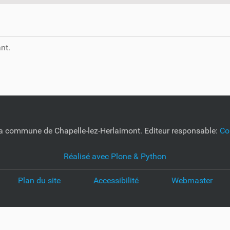
nt.
e la commune de Chapelle-lez-Herlaimont. Editeur responsable:
Co
Réalisé avec Plone & Python
Plan du site
Accessibilité
Webmaster