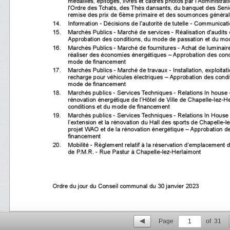
Page
1
of
31