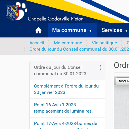
Ma commune
Services
V
Accueil
Ma commune
Vie politique
o
Ordre du jour du Conseil communal du 30.01.20
u
s
Ordr
Ordre du jour du Conseil
ê
N
communal du 30.01.2023
t
a
e
DOCU
v
Complément à l'ordre du jour du
s
i
30 janvier 2023
i
c
g
Point 16-Avis 1-2023-
i
a
remplacement de luminaires.
t
:
Point 17-Avis 4-2023-bornes de
i