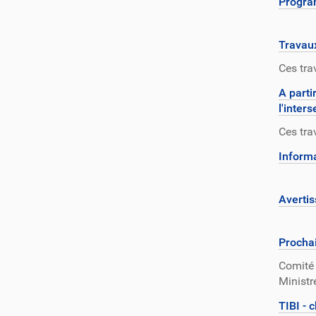
Progra
Travaux
Ces tra
A parti
l'inter
Ces tra
Informa
Averti
Prochai
Comité 
Ministr
TIBI - 