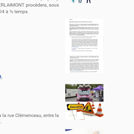
HERLAIMONT procèdera, sous
 D4 à ½ temps.
0.
à la rue Clémenceau, entre la
.