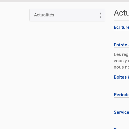
o
u
Actu
Actualités
s
N
ê
a
Écritur
t
v
e
i
s
Entrée 
i
g
c
Les règ
a
i
vous y 
t
nous no
i
:
Boîtes 
o
n
Période
Service