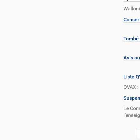
Walloni
Conserv
Tombé 
Avis au
Liste 
QVAX : 
Suspens
Le Comi
l’ensei