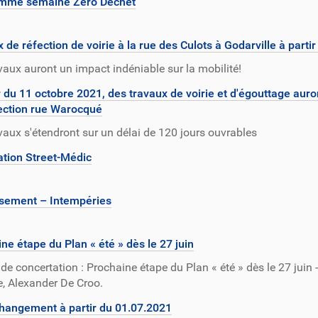
mme semaine Zéro Déchet
 de réfection de voirie à la rue des Culots à Godarville à parti
vaux auront un impact indéniable sur la mobilité!
r du 11 octobre 2021, des travaux de voirie et d'égouttage aur
section rue Warocqué
vaux s'étendront sur un délai de 120 jours ouvrables
tion Street-Médic
ssement – Intempéries
ne étape du Plan « été » dès le 27 juin
de concertation : Prochaine étape du Plan « été » dès le 27 jui
e, Alexander De Croo.
changement à partir du 01.07.2021