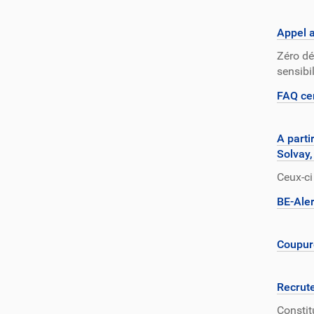
Appel a
Zéro dé
sensibi
FAQ cer
A parti
Solvay,
Ceux-ci
BE-Aler
Coupure
Recrut
Constit