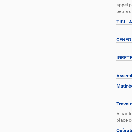
appel 
peu à u
TIBI -
CENEO -
IGRETEC
Assembl
Matinée
Travaux
A parti
place d
Opérati