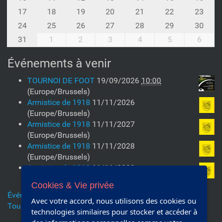
t
h
17
18
19
20
21
22
23
-
24
25
26
27
28
29
30
8
31
1
2
3
4
5
6
Événements à venir
TOURNOI DE FOOT
19/09/2026
10:00
(Europe/Brussels)
Armistice de 1918
11/11/2026
(Europe/Brussels)
Armistice de 1918
11/11/2027
(Europe/Brussels)
Armistice de 1918
11/11/2028
(Europe/Brussels)
Armistice de 1918
11/11/2029
(Europe/Brussels)
Cookies & Vie privée
Événements précédents…
Avec votre accord, nous utilisons des cookies ou
Tous les événements à venir…
technologies similaires pour stocker et accéder à