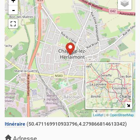
+
-
Leaflet
| ©
OpenStreetMap
Itinéraire
(50.471169910933796,4.279866814613342)
Adresse