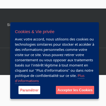
t
i
o
n
Site officiel de la commune de Chapelle-lez-Herlaimont.
s
Editeur responsable:
Collège communal
s
Cookies & Vie privée
u
Avec votre accord, nous utilisons des cookies ou
r
Réalisé avec Plone & Python
technologies similaires pour stocker et accéder à
l
des informations personnelles comme votre
e
Plan du site
Accessibilité
visite sur ce site. Vous pouvez retirer votre
d
consentement ou vous opposer aux traitements
o
Webmaster
basés sur l'intérêt légitime à tout moment en
c
cliquant sur "Plus d'informations" ou dans notre
u
politique de confidentialité sur ce site.
Plus
m
d'informations
e
n
Paramétrer
Accepter les Cookies
t