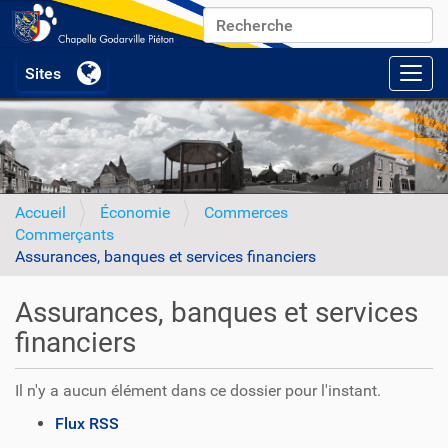
Chercher par
Recherche avancée…
Activ
Accueil
Économie
Commerces
Commerçants
Assurances, banques et services financiers
Assurances, banques et services
financiers
Il n'y a aucun élément dans ce dossier pour l'instant.
A
Flux RSS
c