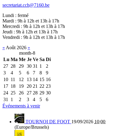
secretariat.cch@7160.be
Lundi : fermé
Mardi : 9h à 12h et 13h à 17h
Mercredi : 9h à 12h et 13h à 17h
Jeudi : 9h à 12h et 13h à 17h
Vendredi : 9h à 12h et 13h à 17h
«
Août 2026
»
month-8
Lu
Ma
Me
Je
Ve
Sa
Di
27
28
29
30
31
1
2
3
4
5
6
7
8
9
10
11
12
13
14
15
16
17
18
19
20
21
22
23
24
25
26
27
28
29
30
31
1
2
3
4
5
6
Événements à venir
TOURNOI DE FOOT
19/09/2026
10:00
(Europe/Brussels)