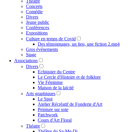
Théâtre
Concerts
Comédie
Divers
Jeune public
Conférences
Expositions
Culture en temps de Covid
Des témoignages, un lieu, une fiction 2.mp4
Gros événements
Stage
Associations
Divers
Echiquier du Centre
Le Cercle d'Histoire et de folklore
Vie Féminine
Maison de la laïcité
Arts graphiques
Le Spot
Atelier Récréatif de Fonderie d'Art
Peinture sur soie
Patchwork
Cours d'Art Floral
Théatre
Théâtre du Sa-Me-Di