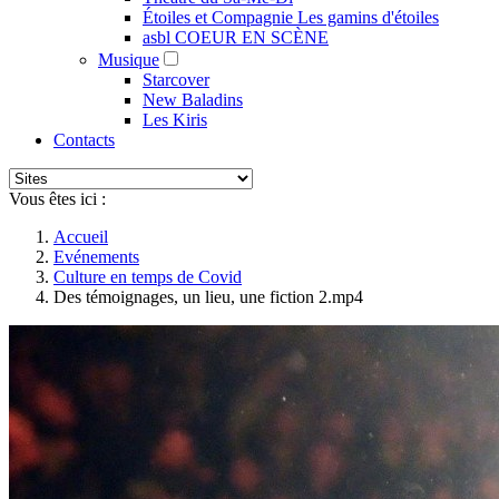
Étoiles et Compagnie Les gamins d'étoiles
asbl COEUR EN SCÈNE
Musique
Starcover
New Baladins
Les Kiris
Contacts
Vous êtes ici :
Accueil
Evénements
Culture en temps de Covid
Des témoignages, un lieu, une fiction 2.mp4