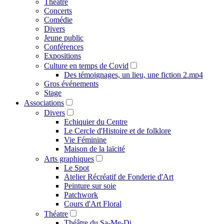
Théâtre
Concerts
Comédie
Divers
Jeune public
Conférences
Expositions
Culture en temps de Covid
Des témoignages, un lieu, une fiction 2.mp4
Gros événements
Stage
Associations
Divers
Echiquier du Centre
Le Cercle d'Histoire et de folklore
Vie Féminine
Maison de la laïcité
Arts graphiques
Le Spot
Atelier Récréatif de Fonderie d'Art
Peinture sur soie
Patchwork
Cours d'Art Floral
Théatre
Théâtre du Sa-Me-Di