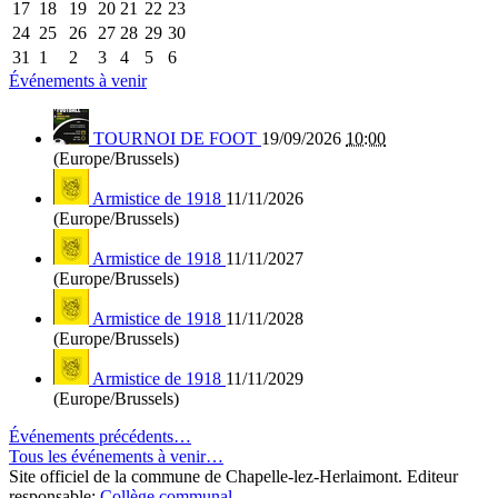
17
18
19
20
21
22
23
24
25
26
27
28
29
30
31
1
2
3
4
5
6
Événements à venir
TOURNOI DE FOOT
19/09/2026
10:00
(Europe/Brussels)
Armistice de 1918
11/11/2026
(Europe/Brussels)
Armistice de 1918
11/11/2027
(Europe/Brussels)
Armistice de 1918
11/11/2028
(Europe/Brussels)
Armistice de 1918
11/11/2029
(Europe/Brussels)
Événements précédents…
Tous les événements à venir…
Site officiel de la commune de Chapelle-lez-Herlaimont. Editeur
responsable:
Collège communal