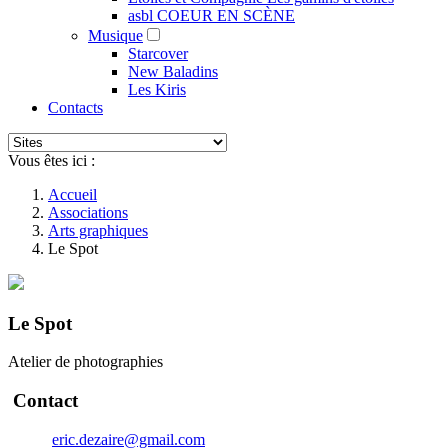
asbl COEUR EN SCÈNE
Musique
Starcover
New Baladins
Les Kiris
Contacts
Vous êtes ici :
Accueil
Associations
Arts graphiques
Le Spot
Le Spot
Atelier de photographies
Contact
eric.dezaire@gmail.com