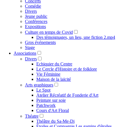
Concerts
Comédie
Divers
Jeune public
Conférences
Expositions
Culture en temps de Covid
Des témoignages, un lieu, une fiction 2.mp4
Gros événements
Stage
Associations
Divers
Echiquier du Centre
Le Cercle d'Histoire et de folklore
Vie Féminine
Maison de la laïcité
Arts graphiques
Le Spot
Atelier Récréatif de Fonderie d'Art
Peinture sur soie
Patchwork
Cours d'Art Floral
Théatre
Théâtre du Sa-Me-Di
Étoiles et Compagnie Les gamins d'étoiles