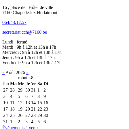
16 , place de l'Hôtel de ville
7160 Chapelle-lez-Herlaimont
064/43.12.57
secretariat.cch@7160.be
Lundi : fermé
Mardi : 9h à 12h et 13h à 17h
Mercredi : 9h à 12h et 13h à 17h
Jeudi : 9h à 12h et 13h à 17h
Vendredi : 9h à 12h et 13h à 17h
«
Août 2026
»
month-8
Lu
Ma
Me
Je
Ve
Sa
Di
27
28
29
30
31
1
2
3
4
5
6
7
8
9
10
11
12
13
14
15
16
17
18
19
20
21
22
23
24
25
26
27
28
29
30
31
1
2
3
4
5
6
Événements à venir