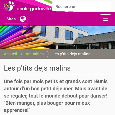
Chercher par
Recherche avancée…
Activ
Accueil
Actualités
Les p'tits dejs malins
Les p'tits dejs malins
Une fois par mois petits et grands sont réunis
autour d’un bon petit déjeuner. Mais avant de
se régaler, tout le monde debout pour danser!
"Bien manger, plus bouger pour mieux
apprendre!"