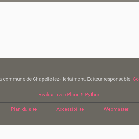
e la commune de Chapelle-lez-Herlaimont. Editeur responsable:
Co
Réalisé avec Plone & Python
Plan du site
Accessibilité
Webmaster