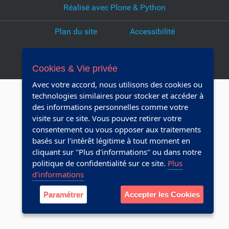
Réalisé avec Plone & Python
l
e
Plan du site
Accessibilité
d
o
Webmaster
c
u
Cookies & Vie privée
m
Avec votre accord, nous utilisons des cookies ou
e
technologies similaires pour stocker et accéder à
n
des informations personnelles comme votre
t
visite sur ce site. Vous pouvez retirer votre
consentement ou vous opposer aux traitements
basés sur l'intérêt légitime à tout moment en
cliquant sur "Plus d'informations" ou dans notre
politique de confidentialité sur ce site.
Plus
d'informations
Paramétrer
Accepter les Cookies