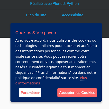
Réalisé avec Plone & Python
l
e
Plan du site
Accessibilité
d
o
Webmaster
c
u
Cookies & Vie privée
m
Avec votre accord, nous utilisons des cookies ou
e
technologies similaires pour stocker et accéder à
n
des informations personnelles comme votre
t
visite sur ce site. Vous pouvez retirer votre
consentement ou vous opposer aux traitements
basés sur l'intérêt légitime à tout moment en
cliquant sur "Plus d'informations" ou dans notre
politique de confidentialité sur ce site.
Plus
d'informations
Paramétrer
Accepter les Cookies