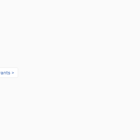
vants