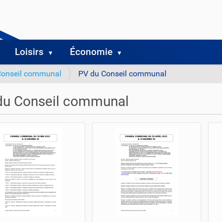
Loisirs
Économie
Conseil communal
PV du Conseil communal
du Conseil communal