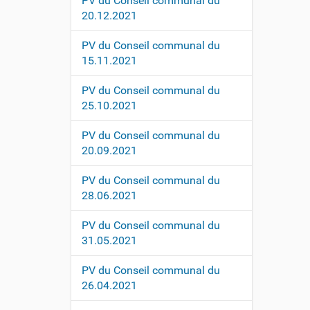
PV du Conseil communal du
20.12.2021
PV du Conseil communal du
15.11.2021
PV du Conseil communal du
25.10.2021
PV du Conseil communal du
20.09.2021
PV du Conseil communal du
28.06.2021
PV du Conseil communal du
31.05.2021
PV du Conseil communal du
26.04.2021