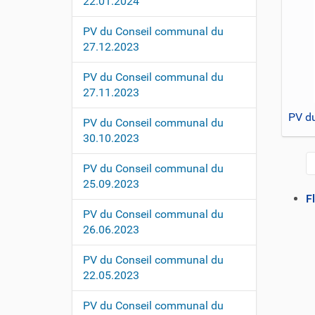
22.01.2024
PV du Conseil communal du
27.12.2023
PV du Conseil communal du
27.11.2023
PV d
PV du Conseil communal du
30.10.2023
PV du Conseil communal du
25.09.2023
A
F
c
PV du Conseil communal du
t
26.06.2023
i
PV du Conseil communal du
o
22.05.2023
n
s
PV du Conseil communal du
s