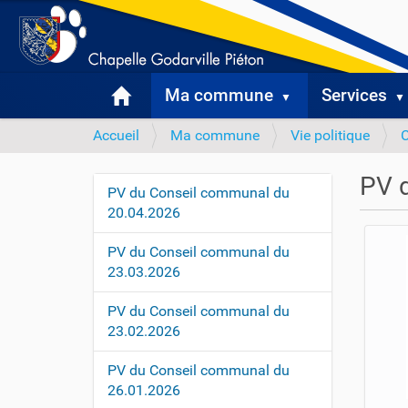
Ma commune
Services
V
Accueil
Ma commune
Vie politique
o
u
PV 
PV du Conseil communal du
s
N
20.04.2026
ê
a
t
v
PV du Conseil communal du
e
i
23.03.2026
s
i
g
PV du Conseil communal du
c
a
23.02.2026
i
t
PV du Conseil communal du
i
:
26.01.2026
o