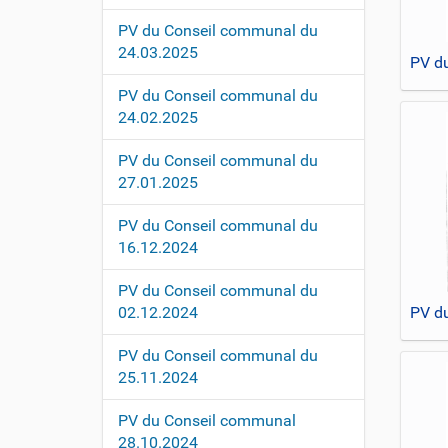
PV du Conseil communal du
24.03.2025
PV d
PV du Conseil communal du
24.02.2025
PV du Conseil communal du
27.01.2025
PV du Conseil communal du
16.12.2024
PV du Conseil communal du
02.12.2024
PV d
PV du Conseil communal du
25.11.2024
PV du Conseil communal
28.10.2024